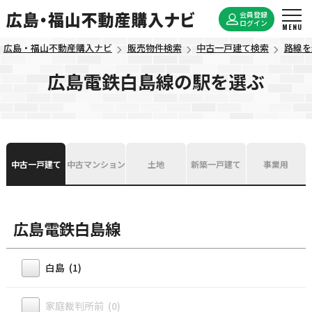
会員登録
ログイン
広島・福山不動産購入ナビ
販売物件検索
中古一戸建て検索
路線を
広島電鉄白島線の駅を選ぶ
中古一戸建て
中古マンション
土地
新築一戸建て
事業用
広島電鉄白島線
白島 (1)
家庭裁判所前 (0)