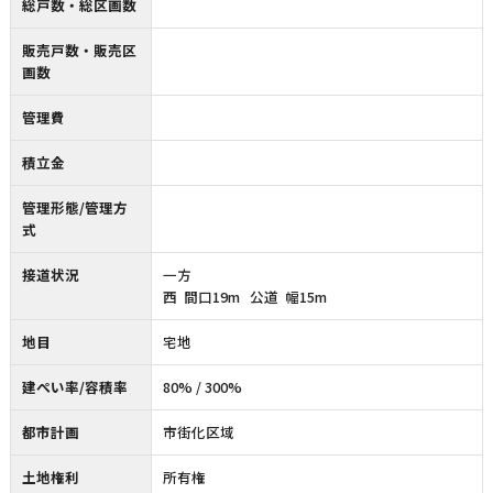
総戸数・総区画数
販売戸数・販売区
画数
管理費
積立金
管理形態/管理方
式
接道状況
一方
西 間口19m 公道 幅15m
地目
宅地
建ぺい率/容積率
80% / 300%
都市計画
市街化区域
土地権利
所有権