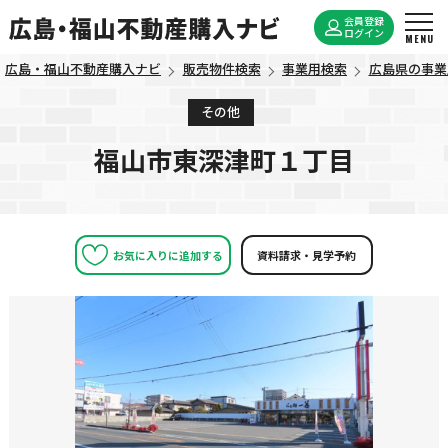
会員登録
ログイン
広島・福山不動産購入ナビ
販売物件検索
事業用検索
広島県の事業
その他
福山市東深津町１丁目
お気に入りに追加する