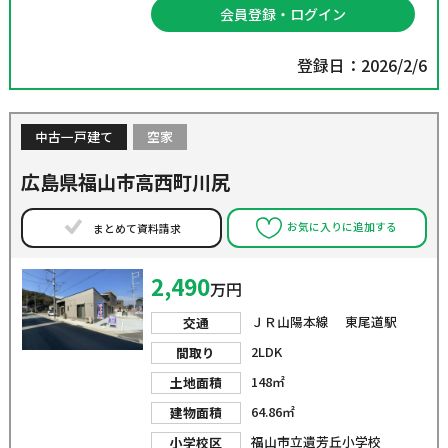
会員登録・ログイン
登録日：2026/2/6
中古一戸建て
空家
広島県福山市高西町川尻
お気に入りに追加する
まとめて資料請求
2,490
万円
ＪＲ山陽本線 東尾道駅
交通
2LDK
間取り
148㎡
土地面積
64.86㎡
建物面積
福山市立遺芳丘小学校
小学校区