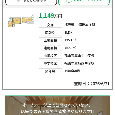
まとめて資料請求
1,149
万円
福塩線 備後本庄駅
交通
3LDK
間取り
125.1㎡
土地面積
76.59㎡
建物面積
福山市立山手小学校
小学校区
福山市立城西中学校
中学校区
1980年8月
築年月
登録日：2026/6/21
ホームページ上で公開されていない、
店舗でのみ閲覧できる物件があります!!