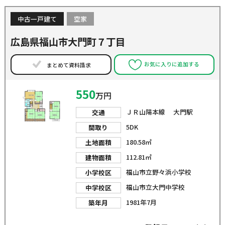
中古一戸建て
空家
広島県福山市大門町７丁目
お気に入りに追加する
まとめて資料請求
550
万円
ＪＲ山陽本線 大門駅
交通
5DK
間取り
180.58㎡
土地面積
112.81㎡
建物面積
福山市立野々浜小学校
小学校区
福山市立大門中学校
中学校区
1981年7月
築年月