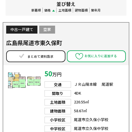
並び替え
新着順
価格
土地面積
建物面積
築年月
中古一戸建て
空家
広島県尾道市東久保町
お気に入りに追加する
まとめて資料請求
50
万円
ＪＲ山陽本線 尾道駅
交通
4DK
間取り
220.55㎡
土地面積
58.67㎡
建物面積
尾道市立久保小学校
小学校区
尾道市立久保中学校
中学校区