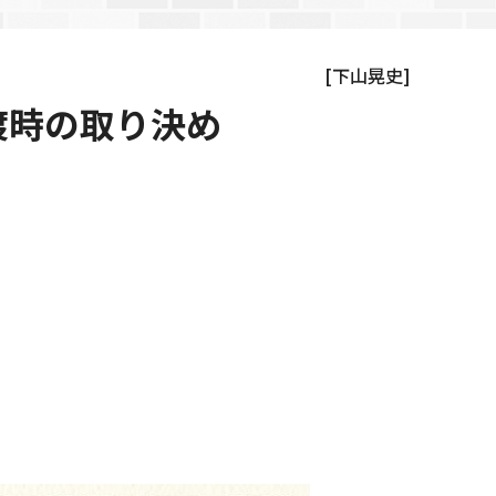
[下山晃史]
渡時の取り決め