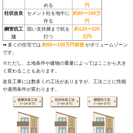
める
円
柱状改良
セメント柱を地中に
約80〜160万
作る
円
鋼管杭工
固い支持層まで杭を
約120〜220
法
打つ
万円
➡ 多くの住宅では
約50〜150万円前後
がボリュームゾーン
です。
※ただし、土地条件や建物の重量によってはここから大き
く変わることもあります。
改良工事には数多くの工法がありますが、工法ごとに性能
や適用条件が変わります。