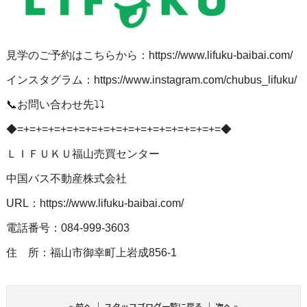
見学のご予約はこちらから：
https://www.lifuku-baibai.com/
インスタグラム：
https://www.instagram.com/chubus_lifuku/
📞お問い合わせ先⤵️⤵️
◆=+=+=+=+=+=+=+=+=+=+=+=+=+=+=+=+=◆
ＬＩＦＵＫＵ福山売買センター
中国バス不動産株式会社
URL：
https://www.lifuku-baibai.com/
電話番号：084-999-3603
住 所：福山市御幸町上岩成856-1
«
前へ
｜
スタッフブログ一覧に戻る
｜
次へ
»