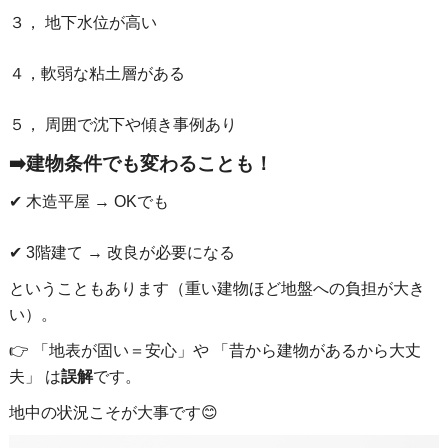
３， 地下水位が高い
４，軟弱な粘土層がある
５， 周囲で沈下や傾き事例あり
➡️建物条件でも変わることも！
✔ 木造平屋 → OKでも
✔ 3階建て → 改良が必要になる
ということもあります（重い建物ほど地盤への負担が大き
い）。
👉 「地表が固い＝安心」や 「昔から建物があるから大丈
夫」 は
誤解
です。
地中の状況こそが大事です😊