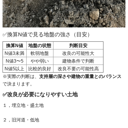
✅換算N値で見る地盤の強さ（目安）
換算N値
地盤の状態
判断目安
N値3未満
軟弱地盤
改良の可能性大
N値3〜5
やや弱い
建物条件で判断
N値5以上
比較的良好
改良不要の可能性高
※実際の判断は、
支持層の深さや建物の重量とのバランス
で決まります。
✅改良が必要になりやすい土地
１，埋立地・盛土地
２，旧河道・低地